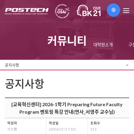
🌐
메
뉴
커뮤니티
대학원소개
구
공지사항
공지사항
[교육혁신센터] 2026-1학기 Preparing Future Faculty
Program 멘토링 특강 안내(연사_서영주 교수님)
작성자
작성일
조회수
시스템
26/06/22 (17:10)
216