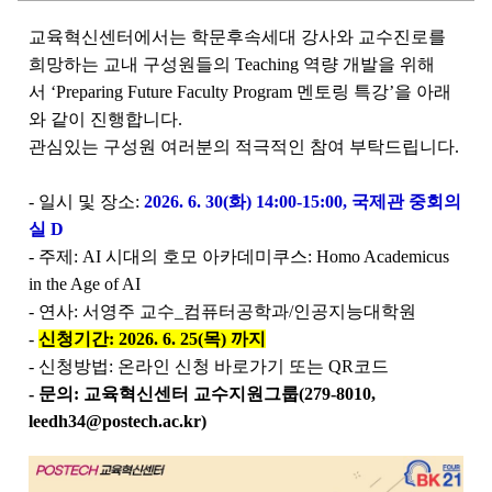
교육혁신센터에서는 학문후속세대 강사와 교수진로를
희망하는 교내 구성원들의
Teaching
역량 개발을 위해
서
‘
Preparing Future Faculty Program
멘토링 특강’을 아래
와 같이 진행합니다
.
관심있는 구성원 여러분의 적극적인 참여 부탁드립니다
.
-
일시 및 장소
:
2026. 6. 30(
화
) 14:00-15:00,
국제관 중회의
실
D
-
주제
: AI
시대의 호모 아카데미쿠스
: Homo Academicus
in the Age of AI
- 연사: 서영주 교수
_
컴퓨터공학과
/
인공지능대학원
-
신청기간
: 2026. 6. 25(
목
)
까지
-
신청방법
:
온라인
신청
바로가기
또는
QR
코드
-
문의
:
교육혁신센터 교수지원그룹
(279-8010,
leedh34@postech.ac.kr
)