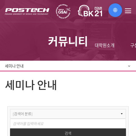
🌐
메
뉴
커뮤니티
대학원소개
구
세미나 안내
세미나 안내
공
지
사
항
검색
테