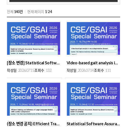
스
트
전체
140건
현재 페이지
1
/
24
검
색
[장소 변경] Statistical Software Assurance: Reasoning about Correctness under...
Video-based gait analysis in neurodegenerative diseases
작성일
2026.0715
조회수
132
작성일
2026.0714
조회수
111
(장소 변경 공지) Efficient Training and Inference of Large Language Models wi...
Statistical Software Assurance: Reasoning about Correctness under Uncertainty