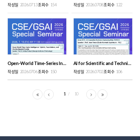
작성일
2026.0713
조회수
154
작성일
2026.0708
조회수
122
Open-World Time-Series Intelligence: Hybrids, Foundations, and the Multimodal...
AI for Scientific and Technical Imaging ér
작성일
2026.0706
조회수
150
작성일
2026.0702
조회수
106
1
10