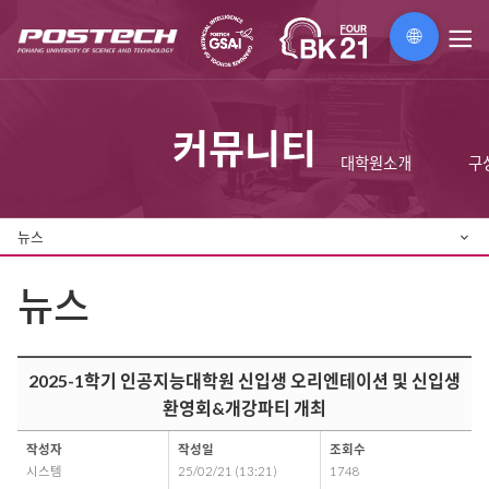
🌐
메
뉴
커뮤니티
대학원소개
구
뉴스
뉴스
2025-1학기 인공지능대학원 신입생 오리엔테이션 및 신입생
환영회&개강파티 개최
작성자
작성일
조회수
시스템
25/02/21 (13:21)
1748