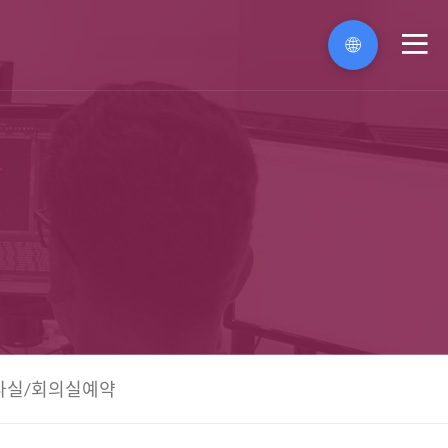
🌐
메
뉴
나실/회의실예약