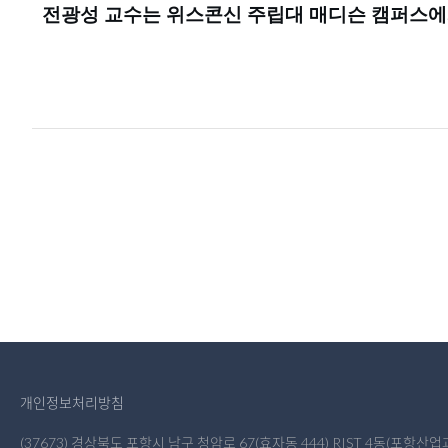
전광성 교수는 위스콘신 주립대 매디슨 캠퍼스에
개인정보처리방침
(37673) 경상북도 포항시 남구 청암로 67(효자동 444) RIST 4동(포항