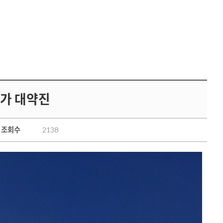
가 대약진
조회수
2138