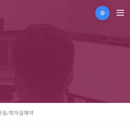
🌐
메
뉴
나실/회의실예약