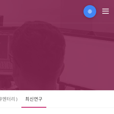
🌐
메
뉴
큐멘터리 )
최신연구