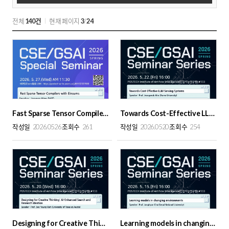
스
트
전체
140건
현재 페이지
3
/
24
검
색
Fast Sparse Tensor Compilers with Einsums
Towards Cost-Effective LLM Serving Systems
작성일
2026.0526
조회수
261
작성일
2026.0520
조회수
254
Designing for Creative Thinking: AI-Enhanced Search and Research Ideation
Learning models in changing environments