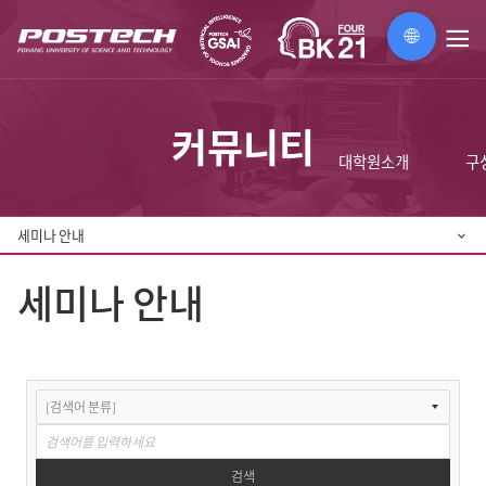
🌐
메
뉴
커뮤니티
대학원소개
구
세미나 안내
세미나 안내
공
지
사
항
검색
테