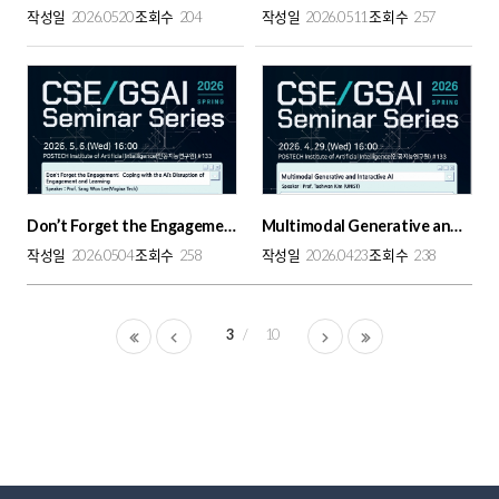
작성일
2026.0520
조회수
204
작성일
2026.0511
조회수
257
Don’t Forget the Engagement: Coping with the AI’s Disruption of Engagement an...
Multimodal Generative and Interactive AI
작성일
2026.0504
조회수
258
작성일
2026.0423
조회수
238
3
10