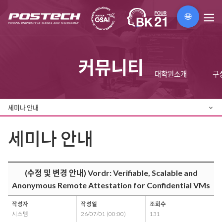
🌐
메
뉴
커뮤니티
대학원소개
구
세미나 안내
세미나 안내
(수정 및 변경 안내) Vordr: Verifiable, Scalable and
Anonymous Remote Attestation for Confidential VMs
작성자
작성일
조회수
시스템
26/07/01 (00:00)
131