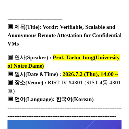
---------------------------------------------------------------------------------------
------------------------------------------
▣ 제목
(Title):
Vordr: Verifiable, Scalable and
Anonymous Remote Attestation for Confidential
VMs
▣ 연사
(Speaker) :
Prof. Taeho Jung(University
of Notre Dame)
▣ 일시
(Date &Time) :
2026.7.2 (Thu), 14:00 ~
▣ 장소
(Venue) :
RIST IV #4301 (RIST 4동 4301
호)
▣ 언어
(Language): 한국어(Korean)
------------------------------------------------------------------
---------------------------------------------------------------